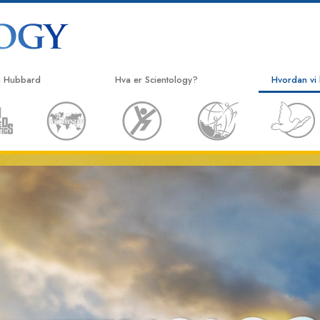
n Hubbard
Hva er Scientology?
Hvordan vi 
Overbevisninger og praksiser
Veien til lyk
Scientology-trosbekjennelser og -
Applied Scho
kodekser
Criminon
Hva scientologer sier om Scientology
Narconon
Møt en scientolog
Sannheten o
Inside a Church
United for 
De grunnleggende prinsippene i
Scientology
Citizens Co
En introduksjon til Dianetics
Scientologys 
Kjærlighet og hat –