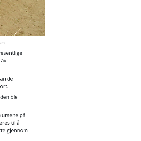
mme.
vesentlige
 av
dan de
ort.
 den ble
kursene på
res til å
ette gjennom