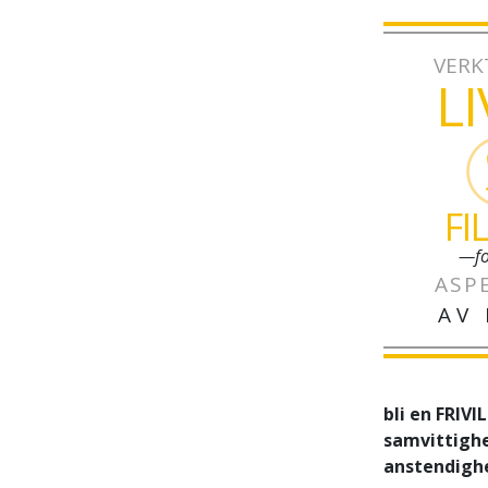
VERK
L
FI
—fo
ASP
AV 
bli en FRIVI
samvittighet
anstendighe