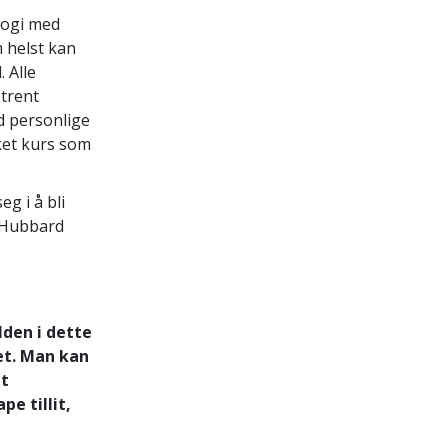
logi med
 helst kan
 Alle
trent
d personlige
ket kurs som
g i å bli
n Hubbard
den i dette
et. Man kan
et
pe tillit,