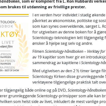
-håndboken
, som er kompilert fra L. Ron Hubbards verker
om brukes til utdanning av frivillige prester.
I en verden hvor individet i stadig økende 
påvirket av økonomiske, politiske og sosi
NTOLOGY-
NDBOK
som kan synes overveldende, sørget L. 
RKTØY
for utgivelsen av denne boken for å gjør
Scientology-teknologien lett tilgjengelig 
 LIVET
ønsker å hjelpe seg selv og andre.
elønt film
Filmen
Scientology-håndboken – Verktøy for 
-PRISEN
av 19 kapitler som hver gir en introduksjo
INAPRISEN
OM-PRISEN
sammendrag av kapitlene i
Scientology-h
INAPRISEN
RA-PRISEN
Med utgivelsen av den 2 ½ timer lange fi
EN – BEST OF SHOW
Scientology Kirken disse grunnleggende 
verktøyene tilgjengelige praktisk talt over
er tilgjengelig både online og på DVD,
Scientology-håndboken 
terer grunnleggende Scientology-prinsipper som alle kan bru
hvilken som helst side av livet, inkludert de mest vanlige p