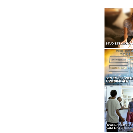
STUDIETEKNOLOG
DEN EMOSJONEL
TONESKALAEN
HVORDAN LØSE
KONFLIKTER