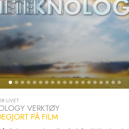
Hva er storhet?
R LIVET
OLOGY VERKTØY
EGJORT PÅ FILM