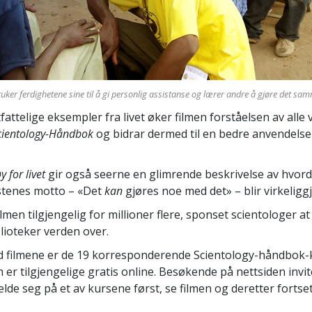
 bruker ferdighetene sine til å gi personlig assistanse og lærer andre å gjøre det sa
attelige eksempler fra livet øker filmen forståelsen av alle 
cientology-Håndbok
og bidrar dermed til en bedre anvendelse
y for livet
gir også seerne en glimrende beskrivelse av hvor
restenes motto – «Det
kan
gjøres noe med det» – blir virkeliggj
ilmen tilgjengelig for millioner flere, sponset scientologer at
blioteker verden over.
filmene er de 19 korresponderende Scientology-håndbok-
er tilgjengelige gratis online. Besøkende på nettsiden invite
elde seg på et av kursene først, se filmen og deretter forts