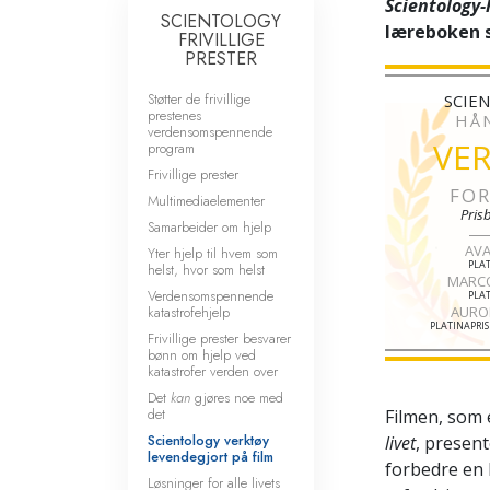
Scientology
SCIENTOLOGY
læreboken s
FRIVILLIGE
PRESTER
Støtter de frivillige
SCIE
prestenes
HÅ
verdensomspennende
VE
program
Frivillige prester
FOR
Multimediaelementer
Prisb
Samarbeider om hjelp
AVA
Yter hjelp til hvem som
PLAT
helst, hvor som helst
MARC
Verdensomspennende
PLAT
katastrofehjelp
AURO
PLATINAPRIS
Frivillige prester besvarer
bønn om hjelp ved
katastrofer verden over
Det
kan
gjøres noe med
det
Filmen, som 
Scientology verktøy
livet
, presen
levendegjort på film
forbedre en 
Løsninger for alle livets