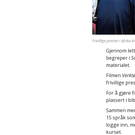
Frivillige prester i Afrika
Gjennom lettf
begreper i
S
materialet.
Filmen
Verktø
frivillige p
For å gjøre f
plassert i bi
Sammen med 
15 språk som 
logge inn, m
kurset.