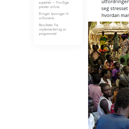
utfordringen
aspekter – Frivillige
prester online
seg stresset
Bringer løsninger til
hvordan man
millionene
Resultater fra
implementering av
programmet