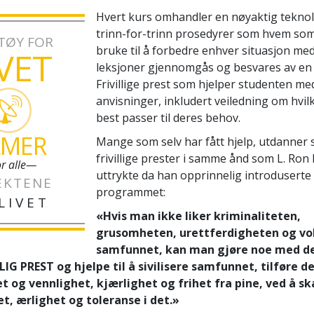
Hvert kurs omhandler en nøyaktig tekno
trinn-for-trinn prosedyrer som hvem som
TØY FOR
bruke til å forbedre enhver situasjon med.
IVET
leksjoner gjennomgås og besvares av en 
Frivillige prest som hjelper studenten me
anvisninger, inkludert veiledning om hvil
best passer til deres behov.
LMER
Mange som selv har fått hjelp, utdanner se
frivillige prester i samme ånd som L. Ro
r alle—
uttrykte da han opprinnelig introduserte
EKTENE
programmet:
LIVET
«Hvis man ikke liker kriminaliteten,
grusomheten, urettferdigheten og vol
samfunnet, kan man gjøre noe med d
LLIG PREST og hjelpe til å sivilisere samfunnet, tilføre d
 og vennlighet, kjærlighet og frihet fra pine, ved å ska
t, ærlighet og toleranse i det.»