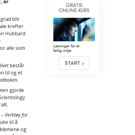
, er
GRATIS
ONLINE‑KURS
grad blir
ale krefter
Ron Hubbard
e
Løsninger for et
for alle som
farlig miljø
START
livet
består
n til og et
åndboken.
lmen gjorde
Scientology
alt.
– Verktøy for
ke til å
roblemene og