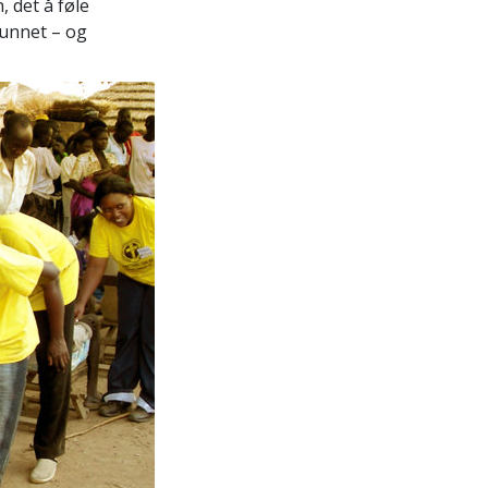
 det å føle
funnet – og