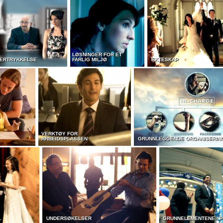
LØSNINGER FOR ET
DERTRYKKELSE
FARLIG MILJØ
EKTESKAP
VERKTØY FOR
ARBEIDSPLASSEN
GRUNNLEGGENDE ORGANISERIN
L
UNDERSØKELSER
GRUNNELEMENTENE I 