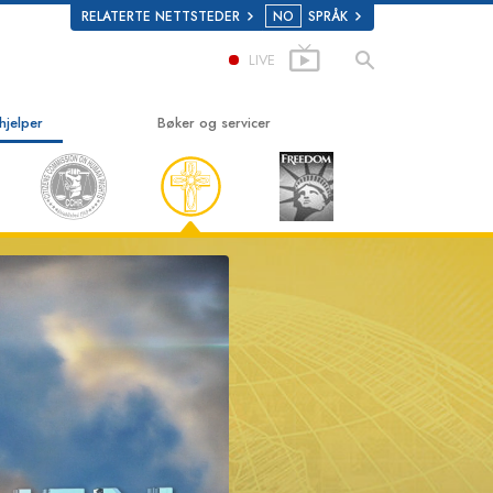
RELATERTE NETTSTEDER
NO
SPRÅK
LIVE
hjelper
Bøker og servicer
ke
Begynnerbøker
lastics
Lydbøker
Introduserende foredragsserier
Introduksjonsfilmer
m stoff
Begynnerservicer
Human Rights
mmission on Human Rights
frivillige prester