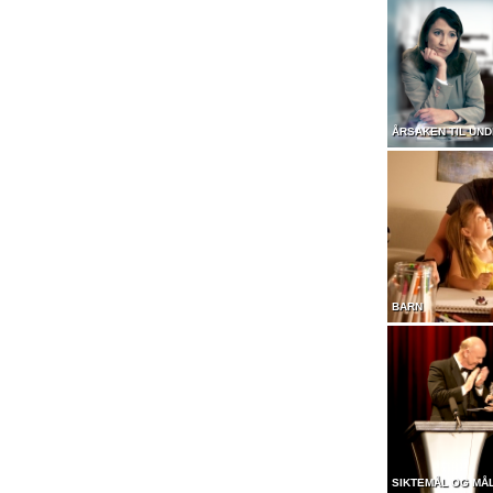
ÅRSAKEN TIL UN
BARN
SIKTEMÅL OG MÅ