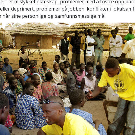
e – et mislykket ekteskap, problemer med å fostre opp barn,
 eller deprimert, problemer på jobben, konflikter i lokalsam
 når sine personlige og samfunnsmessige mål.