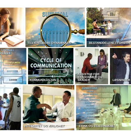
I
TILVÆRELSENS DYNAMIKKER
BESTANDDELENE I FORSTÅ
ASSISTER FOR
LE
SYKDOMMER OG
KOMMUNIKASJON
SKADER
LØSNINGER 
INTEGRITET OG ÆRLIGHET
ETIKK OG TILSTANDENE