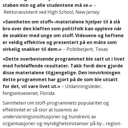
staben min og alle studentene må se.»
–
Rektorassistent ved High School, New Jersey
«Sannheten om stoff»-materialene hjelper til å slå
bro over den kløften som politifolk kan oppleve når
de snakker med unge om stoff. Videoene og heftene
er veldig effektive og presentert på en måte som
virkelig snakker til dem.»
– Politibetjent, Texas
«Dette overbevisende programmet ble satt ut i livet
med forbløffende resultater. Takk fordi dere gjorde
disse materialene tilgjengelige. Den innvirkningen
dette programmet har gjort på de som ble utsatt
for det, vil vare livet ut.»
– Utdanningsleder,
fengselsvesenet, Florida
Sannheten om stoff-programmets popularitet og
effektivitet er så stor at tusenvis av
undervisningsinstitusjoner og hundrevis av
organisasjoner og myndighetsinstanser på by-, region-