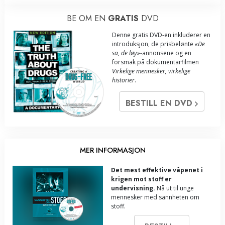
BE OM EN
GRATIS
DVD
Denne gratis DVD-en inkluderer en
introduksjon, de prisbelønte
«De
sa, de løy»-
annonsene og en
forsmak på dokumentarfilmen
Virkelige mennesker, virkelige
historier
.
BESTILL EN DVD
MER INFORMASJON
Det mest effektive våpenet i
krigen mot stoff er
undervisning.
Nå ut til unge
mennesker med sannheten om
stoff.