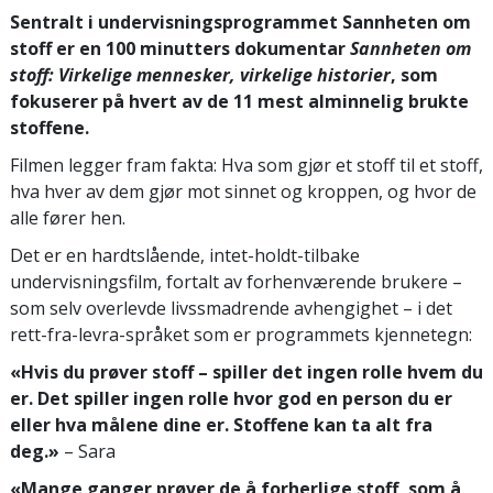
Sentralt i undervisningsprogrammet Sannheten om
stoff er en 100 minutters dokumentar
Sannheten om
stoff: Virkelige mennesker, virkelige historier
, som
fokuserer på hvert av de 11 mest alminnelig brukte
stoffene.
Filmen legger fram fakta: Hva som gjør et stoff til et stoff,
hva hver av dem gjør mot sinnet og kroppen, og hvor de
alle fører hen.
Det er en hardtslående, intet-holdt-tilbake
undervisningsfilm, fortalt av forhenværende brukere –
som selv overlevde livssmadrende avhengighet – i det
rett-fra-levra-språket som er programmets kjennetegn:
«Hvis du prøver stoff – spiller det ingen rolle hvem du
er. Det spiller ingen rolle hvor god en person du er
eller hva målene dine er. Stoffene kan ta alt fra
deg.»
– Sara
«Mange ganger prøver de å forherlige stoff, som å