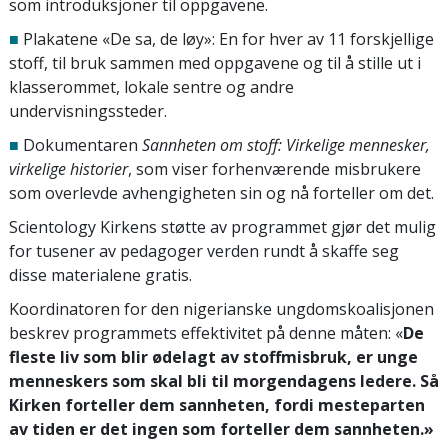
som introduksjoner til oppgavene.
■
Plakatene «De sa, de løy»: En for hver av 11 forskjellige
stoff, til bruk sammen med oppgavene og til å stille ut i
klasserommet, lokale sentre og andre
undervisningssteder.
■
Dokumentaren
Sannheten om stoff: Virkelige mennesker,
virkelige historier
, som viser forhenværende misbrukere
som overlevde avhengigheten sin og nå forteller om det.
Scientology Kirkens støtte av programmet gjør det mulig
for tusener av pedagoger verden rundt å skaffe seg
disse materialene gratis.
Koordinatoren for den nigerianske ungdomskoalisjonen
beskrev programmets effektivitet på denne måten: «
De
fleste liv som blir ødelagt av stoffmisbruk, er unge
menneskers som skal bli til morgendagens ledere. Så
Kirken forteller dem sannheten, fordi mesteparten
av tiden er det ingen som forteller dem sannheten.»