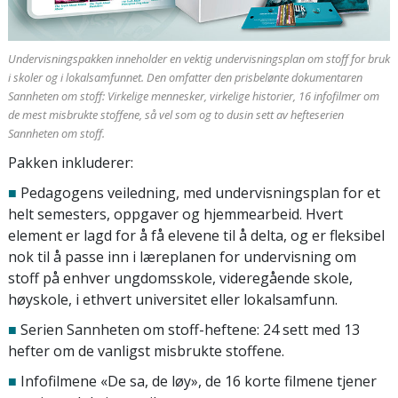
Undervisningspakken inneholder en vektig undervisningsplan om stoff for bruk
i skoler og i lokalsamfunnet. Den omfatter den prisbelønte dokumentaren
Sannheten om stoff: Virkelige mennesker, virkelige historier, 16 infofilmer om
de mest misbrukte stoffene, så vel som og to dusin sett av hefteserien
Sannheten om stoff.
Pakken inkluderer:
■
Pedagogens veiledning, med undervisningsplan for et
helt semesters, oppgaver og hjemmearbeid. Hvert
element er lagd for å få elevene til å delta, og er fleksibel
nok til å passe inn i læreplanen for undervisning om
stoff på enhver ungdomsskole, videregående skole,
høyskole, i ethvert universitet eller lokalsamfunn.
■
Serien Sannheten om stoff-heftene: 24 sett med 13
hefter om de vanligst misbrukte stoffene.
■
Infofilmene «De sa, de løy», de 16 korte filmene tjener