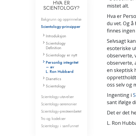
HVA ER
mistet alt.
SCIENTOLOGY?
Hva er Person
Bakgrunn og opprinnelse
du vet. Og å 
Scientology-prinsipper
finnes ingen
Introduksjon
Selvsagt kan
Scientology
Definition
esoteriske ut
Scientology er nytt
observerte, 
Personlig integritet
observerte, a
– av
en skeptisk 
L. Ron Hubbard
oppretthold
Dianetics
oss selv og m
Scientology
Ingenting i
S
Scientology-utøvelser
sant ifølge 
Scientology-seremonier
Scientology-presteembetet
Det er det he
Tro og kodekser
L. Ron Hubb
Scientology i samfunnet