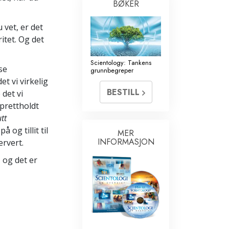
BØKER
 vet, er det
ritet. Og det
Scientology: Tankens
se
grunnbegreper
t vi virkelig
BESTILL
 det vi
prettholdt
tt
å og tillit til
MER
INFORMASJON
ervert.
 og det er