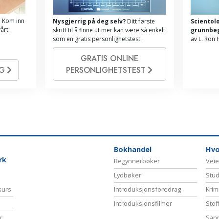
.
Kom inn
Nysgjerrig på deg selv?
Ditt første
Scientol
vårt
skritt til å finne ut mer kan være så enkelt
grunnbe
som en gratis personlighetstest.
av L. Ron
GRATIS ONLINE
NG
PERSONLIGHETSTEST
Bokhandel
Hvo
rk
Begynnerbøker
Veie
Lydbøker
Stud
-kurs
Introduksjonsforedrag
Krim
Introduksjonsfilmer
Stof
r
Sann