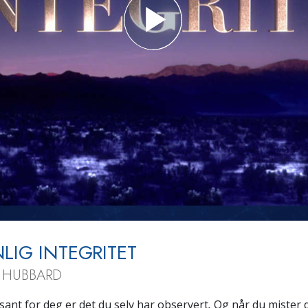
Hva er storhet?
LIG INTEGRITET
N HUBBARD
sant for deg er det du selv har observert
.
Og når du mister d