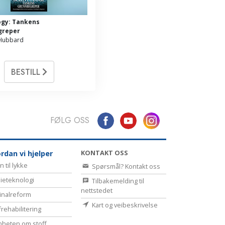
ogy: Tankens
greper
 Hubbard
BESTILL
FØLG OSS
KONTAKT OSS
rdan vi hjelper
n til lykke
Spørsmål? Kontakt oss
ieteknologi
Tilbakemelding til
nettstedet
inalreform
Kart og veibeskrivelse
frehabilitering
heten om stoff