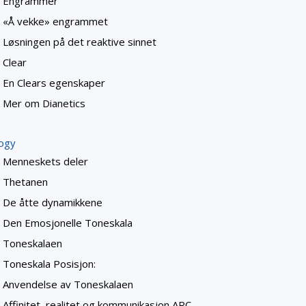
Engrammer
«Å vekke» engrammet
Løsningen på det reaktive sinnet
Clear
En Clears egenskaper
Mer om Dianetics
logy
Menneskets deler
Thetanen
De åtte dynamikkene
Den Emosjonelle Toneskala
Toneskalaen
Toneskala Posisjon:
Anvendelse av Toneskalaen
Affinitet, realitet og kommunikasjon ARC