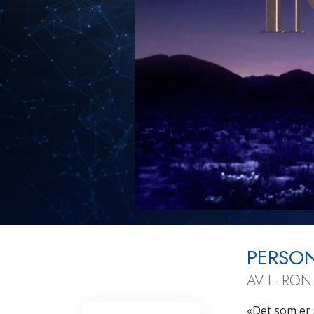
PERSON
AV L. RO
«
D
et som er 