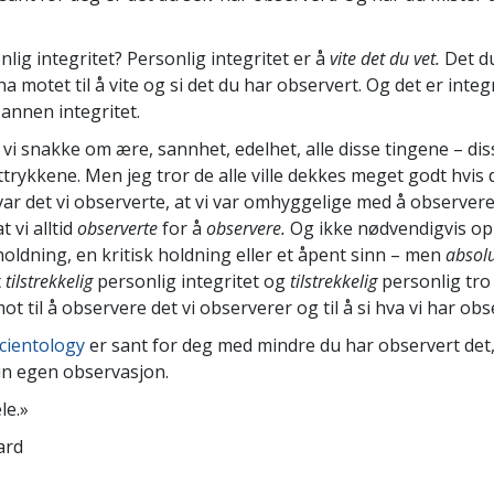
lig integritet? Personlig integritet er å
vite det du vet.
Det du
ha motet til å vite og si det du har observert. Og det er integ
 annen integritet.
 vi snakke om ære, sannhet, edelhet, alle disse tingene – dis
trykkene. Men jeg tror de alle ville dekkes meget godt hvis de
var det vi observerte, at vi var omhyggelige med å observere
t vi alltid
observerte
for å
observere.
Og ikke nødvendigvis op
holdning, en kritisk holdning eller et åpent sinn – men
absolu
t
tilstrekkelig
personlig integritet og
tilstrekkelig
personlig tro p
ot til å observere det vi observerer og til å si hva vi har obs
cientology
er sant for deg med mindre du har observert det,
din egen observasjon.
le.»
ard