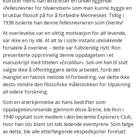
kulturer mens han lette etter en underliggende
«fellesnevner for tilværelsen» som man kunne bygge en
brukbar filosofi på for å forbedre Mennesket. Tidlig i
1938 isolerte han denne fellesnevneren som
Overlev!
At overlevelse var en viktig motivasjon for alt levende,
var ikke en ny idé. At alt liv i siste instans
utelukkende
forsøkte å overleve – dette
var fullstendig nytt. Ron
presenterte opprinnelig denne oppdagelsen i et
manuskript med tittelen «
Excalibur
».
Selv om han til slutt
valgte ikke å offentliggjøre dette arbeidet, fordi det
manglet en faktisk metode til forbedring, var dette ikke
desto mindre den filosofiske målestokken for tilpasning
all videre forskning.
Som en anerkjennelse av hans bedrifter som
oppdagelsesreisende gjennom disse årene, ble Ron i
1940 opptatt som medlem i den berømte Explorers Club,
hvor han sto blant sin tids ledende
eventyrere. Som følge
av dette, ble alle etterfølgende ekspedisjoner foretatt