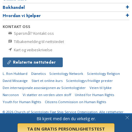
Bokhandel
Hvordan vi hjelper
KONTAKT OSS
Spørsmål? Kontakt oss
Tilbakemelding til nettstedet
Kart og veibeskrivelse
Relaterte nettsteder
L. Ron Hubbard
Dianetics
Scientology Network
Scientology Religion
David Miscavige
Start et online-kurs
Scientologys frivillige prester
Den internasjonale assosiasjonen av Scientologister
Veien til lykke
Narconon
Vi støtter en verden uten stoff
United for Human Rights
Youth for Human Rights
Citizens Commission on Human Rights
© 2026
Church of Scientology Flag Ship Service Organization.
Alle rettigheter
forbeholdt.
Fortrolighetserklæring
•
Policy for informasjonskapsler
•
Vilkår for
Bli kjent med den du virkelig er.
bruk
•
Juridisk meddelelse
TA EN GRATIS PERSONLIGHETSTEST