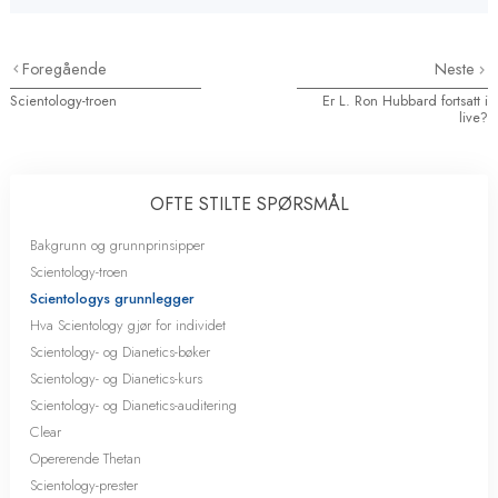
Foregående
Neste
Scientology-troen
Er L. Ron Hubbard fortsatt i
live?
OFTE STILTE SPØRSMÅL
Bakgrunn og grunnprinsipper
Scientology-troen
Scientologys grunnlegger
Hva Scientology gjør for individet
Scientology- og Dianetics-bøker
Scientology- og Dianetics-kurs
Scientology- og Dianetics-auditering
Clear
Opererende Thetan
Scientology-prester