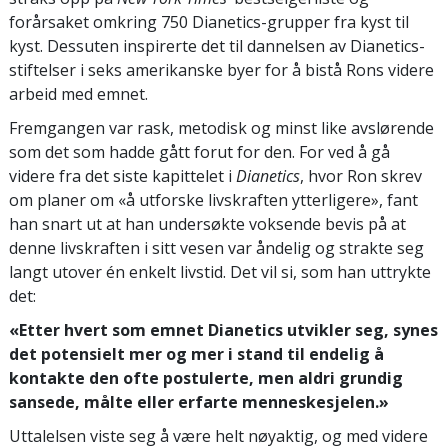
forårsaket omkring 750 Dianetics-grupper fra kyst til
kyst. Dessuten inspirerte det til dannelsen av Dianetics-
stiftelser i seks amerikanske byer for å bistå Rons videre
arbeid med emnet.
Fremgangen var rask, metodisk og minst like avslørende
som det som hadde gått forut for den. For ved å gå
videre fra det siste kapittelet i
Dianetics
, hvor Ron skrev
om planer om «å utforske livskraften ytterligere», fant
han snart ut at han undersøkte voksende bevis på at
denne livskraften i sitt vesen var åndelig og strakte seg
langt utover én enkelt livstid. Det vil si, som han uttrykte
det:
«Etter hvert som emnet Dianetics utvikler seg, synes
det potensielt mer og mer i stand til endelig å
kontakte den ofte postulerte, men aldri grundig
sansede, målte eller erfarte menneskesjelen.»
Uttalelsen viste seg å være helt nøyaktig, og med videre