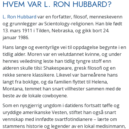
HVEM VAR L. RON HUBBARD?
L. Ron Hubbard
var en forfatter,
filosof,
menneskevenn
og grunnlegger av Scientology-religionen. Han ble født
13. mars 1911 i Tilden, Nebraska, og gikk bort 24.
januar 1986.
Hans
lange og eventyrlige vei til oppdagelse begynte i en
tidlig alder. Moren var en velutdannet kvinne, og under
hennes veiledning leste han tidlig tyngre stoff enn
alderen skulle tilsi: Shakespeare, gresk filosofi og en
rekke senere klassikere. Likevel var barneårene hans
langt fra boklige, og da familien flyttet til Helena,
Montana, temmet han snart villhester sammen med de
beste av de lokale cowboyene.
Som en nysgjerrig ungdom i datidens fortsatt tøffe og
uryddige amerikanske Vesten, stiftet han også snart
vennskap med innfødte svartfotindianere – lærte om
stammens historie og legender av en lokal medisinmann,