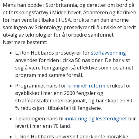
Mens han bodde i Storbritannia, og deretter om bord på
et forskningsfartøy i Middelhavet, Atlanteren og Karibien
før han vendte tilbake til USA, brukte han den enorme
samlingen av Scientology-prosedyrer til å utvikle et bredt
utvalg av teknologier for å forbedre samfunnet.
Nærmere bestemt:
L. Ron Hubbards prosedyrer for
stoffavvenning
anvendes for tiden i cirka 50
nasjoner. De har vist
seg å være fem ganger så effektive som noe annet
program med samme formål.
Programmet hans for
kriminell reform
brukes for
øyeblikket i mer enn 2000 fengsler og
straffeanstalter internasjonalt, og har skapt en 80
% reduksjon i tilbakefall til fengslene.
Teknologien hans til
innlæring og leseferdighet
blir
levert i mer enn 70
land.
L. Ron Hubbards universelt anerkjente moralske