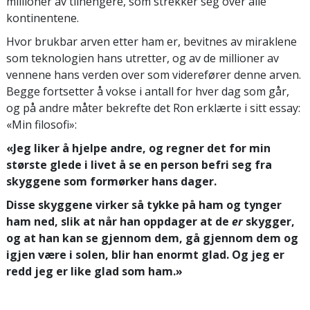
millioner av tilhengere, som strekker seg over alle
kontinentene.
Hvor brukbar arven etter ham er, bevitnes av miraklene
som teknologien hans utretter, og av de millioner av
vennene hans verden over som viderefører denne arven.
Begge fortsetter å vokse i antall for hver dag som går,
og på andre måter bekrefte det Ron erklærte i sitt essay:
«Min filosofi»:
«Jeg liker å hjelpe andre, og regner det for min
største glede i livet å se en person befri seg fra
skyggene som formørker hans dager.
Disse skyggene virker så tykke på ham og tynger
ham ned, slik at når han oppdager at de
er
skygger,
og at han kan se gjennom dem, gå gjennom dem og
igjen være i solen, blir han enormt glad. Og jeg er
redd jeg er like glad som ham.»