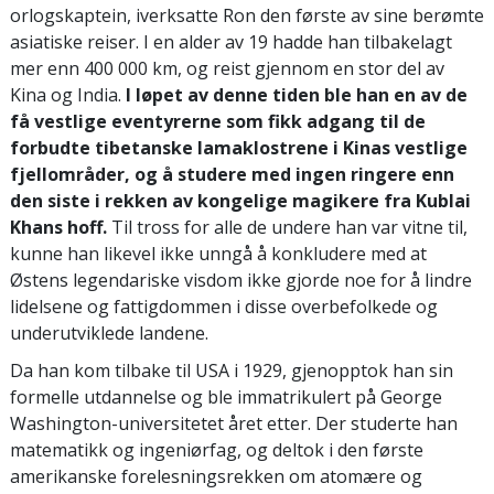
orlogskaptein, iverksatte Ron den første av sine berømte
asiatiske reiser. I en alder av 19 hadde han tilbakelagt
mer enn 400 000 km, og reist gjennom en stor del av
Kina og India.
I løpet av denne tiden ble han en av de
få vestlige eventyrerne som fikk adgang til de
forbudte tibetanske lamaklostrene i Kinas vestlige
fjellområder, og å studere med ingen ringere enn
den siste i rekken av kongelige magikere fra Kublai
Khans hoff.
Til tross for alle de undere han var vitne til,
kunne han likevel ikke unngå å konkludere med at
Østens legendariske visdom ikke gjorde noe for å lindre
lidelsene og fattigdommen i disse overbefolkede og
underutviklede landene.
Da han kom tilbake til USA i 1929, gjenopptok han sin
formelle utdannelse og ble immatrikulert på George
Washington-universitetet året etter. Der studerte han
matematikk og ingeniørfag, og deltok i den første
amerikanske forelesningsrekken om atomære og