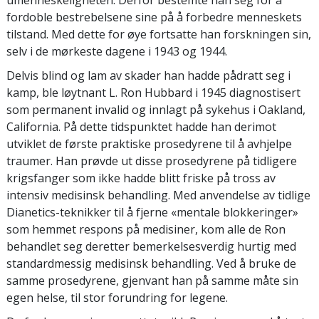
fordoble
bestrebelsene sine på å forbedre menneskets
tilstand. Med dette for øye fortsatte han forskningen sin,
selv i de mørkeste dagene i 1943 og 1944.
Delvis blind og lam av skader han hadde pådratt seg i
kamp, ble løytnant L. Ron Hubbard i 1945 diagnostisert
som permanent invalid og innlagt på sykehus i Oakland,
California. På dette tidspunktet hadde han derimot
utviklet de første praktiske prosedyrene til å avhjelpe
traumer. Han prøvde ut disse prosedyrene på tidligere
krigsfanger som ikke hadde blitt friske på tross av
intensiv medisinsk behandling. Med anvendelse av tidlige
Dianetics-teknikker til å fjerne «mentale blokkeringer»
som hemmet respons på medisiner, kom alle de Ron
behandlet seg deretter bemerkelsesverdig hurtig med
standardmessig medisinsk behandling. Ved å bruke de
samme prosedyrene, gjenvant han på samme måte sin
egen helse, til stor forundring for legene.