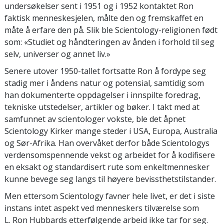
undersøkelser sent i 1951 og i 1952 kontaktet Ron
faktisk menneskesjelen, målte den og fremskaffet en
måte å erfare den på. Slik ble Scientology-religionen født
som: «Studiet og håndteringen av ånden i forhold til seg
selv, universer og annet liv.»
Senere utover 1950-tallet fortsatte Ron å fordype seg
stadig mer i åndens natur og potensial, samtidig som
han dokumenterte oppdagelser i innspilte foredrag,
tekniske utstedelser, artikler og bøker. I takt med at
samfunnet av scientologer vokste, ble det åpnet
Scientology Kirker mange steder i USA, Europa, Australia
og Sør-Afrika. Han overvåket derfor både Scientologys
verdensomspennende vekst og arbeidet for å kodifisere
en eksakt og standardisert rute som enkeltmennesker
kunne bevege seg langs til høyere bevissthetstilstander.
Men ettersom Scientology favner hele livet, er det i siste
instans intet aspekt ved menneskers tilværelse som
L. Ron Hubbards etterfølgende arbeid ikke tar for seg.