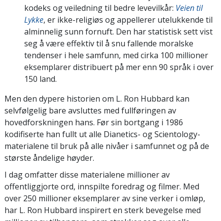
kodeks og veiledning til bedre levevilkår:
Veien til
Lykke
, er ikke-religiøs og appellerer
utelukkende til
alminnelig sunn fornuft. Den
har statistisk sett vist
seg å være effektiv til å snu
fallende moralske
tendenser i hele
samfunn, med cirka 100
millioner
eksemplarer distribuert på mer enn 90 språk i over
150 land.
Men den dypere historien om L. Ron Hubbard kan
selvfølgelig bare avsluttes med fullføringen av
hovedforskningen hans. Før sin bortgang i 1986
kodifiserte han fullt ut alle Dianetics- og Scientology-
materialene til bruk på alle nivåer i samfunnet og på de
største åndelige høyder.
I dag omfatter disse materialene millioner av
offentliggjorte ord, innspilte foredrag og filmer. Med
over 250 millioner eksemplarer av sine verker i omløp,
har L. Ron Hubbard inspirert en sterk bevegelse med