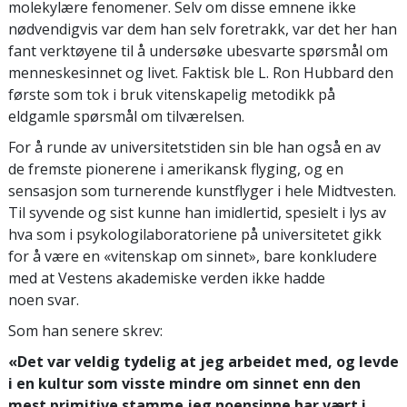
molekylære fenomener. Selv om disse emnene ikke
nødvendigvis var dem han selv foretrakk, var det her han
fant verktøyene til å undersøke ubesvarte spørsmål om
menneskesinnet og livet. Faktisk ble L. Ron Hubbard den
første som tok i bruk vitenskapelig metodikk på
eldgamle spørsmål om tilværelsen.
For å runde av universitetstiden sin ble han også en av
de fremste pionerene i amerikansk flyging, og en
sensasjon som turnerende kunstflyger i hele Midtvesten.
Til syvende og sist kunne han imidlertid, spesielt i lys av
hva som i psykologilaboratoriene på universitetet gikk
for å være en «vitenskap om sinnet», bare konkludere
med at Vestens akademiske verden ikke hadde
noen svar.
Som han senere skrev:
«Det var veldig tydelig at jeg arbeidet med, og levde
i en kultur som visste mindre om sinnet enn den
mest primitive stamme jeg noensinne har vært i