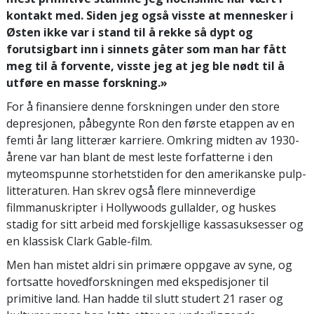
kontakt med. Siden jeg også visste at mennesker i
Østen ikke var i stand til å rekke så dypt og
forutsigbart inn i sinnets gåter som man har fått
meg til å forvente, visste jeg at jeg ble nødt til å
utføre en masse forskning.»
For å finansiere denne forskningen under den store
depresjonen, påbegynte Ron den første etappen av en
femti år lang litterær karriere. Omkring midten av 1930-
årene var han blant de mest leste forfatterne i den
myteomspunne storhetstiden for den amerikanske pulp-
litteraturen. Han skrev også flere minneverdige
filmmanuskripter i Hollywoods gullalder, og huskes
stadig for sitt arbeid med forskjellige kassasuksesser og
en klassisk Clark Gable-film.
Men han mistet aldri sin primære oppgave av syne, og
fortsatte hovedforskningen med ekspedisjoner til
primitive land. Han hadde til slutt studert 21 raser og