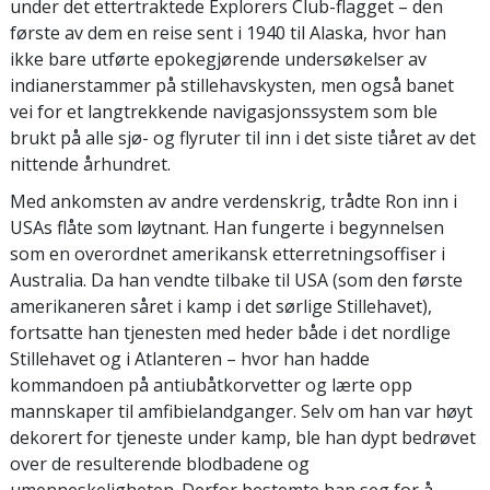
under det ettertraktede Explorers Club-flagget – den
første av dem en reise sent i 1940
til Alaska, hvor han
ikke bare utførte epokegjørende undersøkelser av
indianerstammer på stillehavskysten, men også banet
vei for et langtrekkende
navigasjonssystem som ble
brukt på alle sjø- og flyruter til inn i det siste tiåret av det
nittende århundret.
Med ankomsten av andre verdenskrig, trådte Ron inn i
USAs flåte som løytnant. Han fungerte
i begynnelsen
som en overordnet amerikansk etterretningsoffiser i
Australia. Da han vendte tilbake til USA (som den første
amerikaneren såret i kamp i det sørlige Stillehavet),
fortsatte han tjenesten med heder både i det nordlige
Stillehavet og i Atlanteren – hvor han hadde
kommandoen på antiubåtkorvetter og lærte opp
mannskaper til amfibielandganger. Selv om han var høyt
dekorert for tjeneste under kamp, ble han dypt bedrøvet
over de resulterende blodbadene og
umenneskeligheten. Derfor
bestemte han seg for å