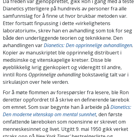
Da freden var gjenopprettet, gikk Ron i gang med å teste
Dianetics ytterligere på hundrevis av personer fra alle
samfunnslag for å finne ut hvor brukbar metoden var.
Etter fortsatt finpussing i dette «virkelighetens
laboratorium», skrev han en avhandling som tok for seg
både den underliggende teorien og teknikkene. Den
avhandlingen var
Dianetics: Den opprinnelige avhandlingen
.
Kopier av manuskriptet ble opprinnelig distribuert i
medisinske og vitenskapelige kretser. Disse ble
øyeblikkelig ivrig gjenkopiert og videregitt til andre,
inntil Rons
Opprinnelige avhandling
bokstavelig talt var i
sirkulasjon over hele verden.
For å møte flommen av forespørsler fra lesere, ble Ron
deretter oppfordret til å skrive en definerende lærebok
om emnet. Som svar begynte han å arbeide på
Dianetics:
Den moderne vitenskap om mental sunnhet
, den første
omfattende læreboken som noensinne er skrevet om
menneskesinnet og livet. Utgitt 9. mai 1950 gikk verket
straks opp på
New York Times'
bestselgerliste og