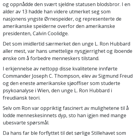
og oppnådde den svært sjeldne statusen blodsbror. I en
alder av 13 hadde han videre utmerket seg som
nasjonens yngste Ørnespeider, og representerte de
amerikanske speiderne overfor den amerikanske
presidenten, Calvin Coolidge.
Det som imidlertid særmerket den unge L. Ron Hubbard
aller mest, var hans umettelige nysgjerrighet og iboende
ønske om å forbedre menneskers tilstand.
I erkjennelse av nettopp disse kvalitetene innførte
Commander Joseph C. Thompson, elev av Sigmund Freud
og den eneste amerikanske sjøoffiser som studerte
psykoanalyse i Wien, den unge L. Ron Hubbard i
freudiansk teori.
Selv om Ron var oppriktig fascinert av mulighetene til å
lodde menneskesinnets dyp, sto han igjen med mange
ubesvarte spørsmål.
Da hans far ble forflyttet til det sørlige Stillehavet som