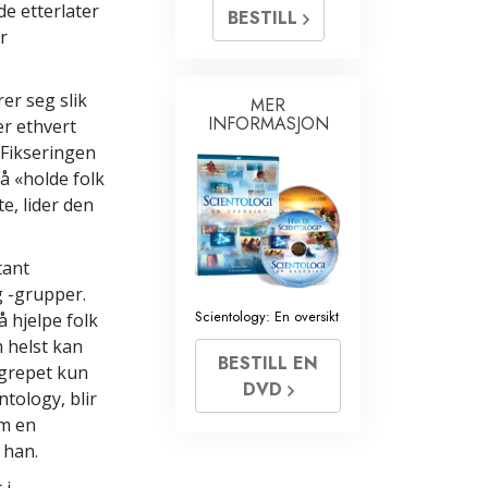
de etterlater
BESTILL
r
er seg slik
MER
INFORMASJON
er ethvert
 Fikseringen
 å «holde folk
e, lider den
tant
g -grupper.
Scientology: En oversikt
å hjelpe folk
 helst kan
BESTILL EN
egrepet kun
DVD
ntology, blir
om en
 han.