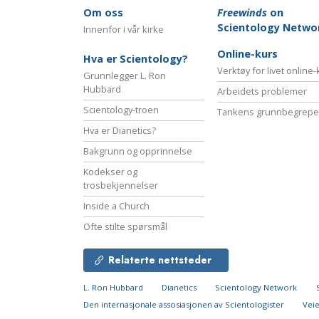
Om oss
Freewinds
on
Scientology Netwo
Innenfor i vår kirke
Online-kurs
Hva er Scientology?
Verktøy for livet online
Grunnlegger L. Ron
Hubbard
Arbeidets problemer
Scientology-troen
Tankens grunnbegrepe
Hva er Dianetics?
Bakgrunn og opprinnelse
Kodekser og
trosbekjennelser
Inside a Church
Ofte stilte spørsmål
Relaterte nettsteder
L. Ron Hubbard
Dianetics
Scientology Network
Den internasjonale assosiasjonen av Scientologister
Veie