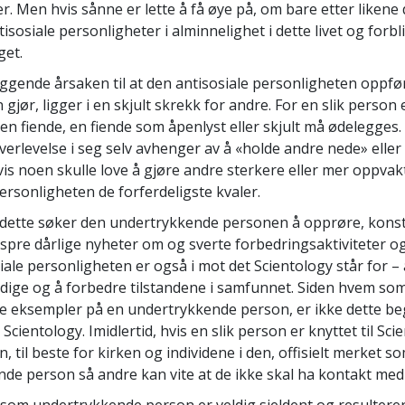
. Men hvis sånne er lette å få øye på, om bare etter likene 
Hva er storhet?
tisosiale personligheter i alminnelighet i dette livet og forbli
get.
gende årsaken til at den antisosiale personligheten oppfør
 gjør, ligger i en skjult skrekk for andre. For en slik person 
en fiende, en fiende som åpenlyst eller skjult må ødelegges.
verlevelse i seg selv avhenger av å «holde andre nede» eller
vis noen skulle love å gjøre andre sterkere eller mer oppvakt
ersonligheten de forferdeligste kvaler.
 dette søker den undertrykkende personen å opprøre, kons
spre dårlige nyheter om og sverte forbedringsaktiviteter o
ale personligheten er også i mot det Scientology står for – 
ndige og å forbedre tilstandene i samfunnet. Siden hvem som
re eksempler på en undertrykkende person, er ikke dette b
 Scientology. Imidlertid, hvis en slik person er knyttet til Scie
 til beste for kirken og individene i den, offisielt merket s
de person så andre kan vite at de ikke skal ha kontakt med