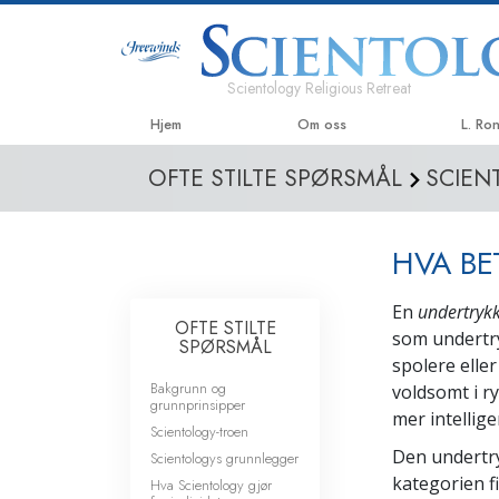
Scientology Religious Retreat
Hjem
Om oss
L. Ro
OFTE STILTE SPØRSMÅL
SCIEN
HVA BE
En
undertryk
OFTE STILTE
som undertry
SPØRSMÅL
spolere elle
Bakgrunn og
voldsomt i r
grunnprinsipper
mer intellige
Scientology-troen
Den undertr
Scientologys grunnlegger
kategorien f
Hva Scientology gjør