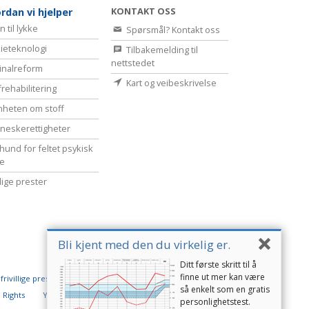
KONTAKT OSS
rdan vi hjelper
n til lykke
Spørsmål? Kontakt oss
ieteknologi
Tilbakemelding til
nettstedet
inalreform
Kart og veibeskrivelse
frehabilitering
heten om stoff
eske­rettigheter
hund for feltet psykisk
se
llige prester
Bli kjent med den du virkelig er.
Ditt første skritt til å
finne ut mer kan være
rivillige prester
så enkelt som en gratis
 Rights
Youth for Human Rights
personlighetstest.