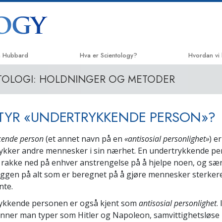
n Hubbard
Hva er Scientology?
Hvordan vi 
TOLOGI: HOLDNINGER OG METODER
Overbevisninger og praksiser
Veien til lyk
Scientology-trosbekjennelser og -
Applied Scho
kodekser
TYR «UNDERTRYKKENDE PERSON»?
Criminon
Hva scientologer sier om Scientology
Narconon
kende person
(et annet navn på en
«antisosial personlighet»
) e
Møt en scientolog
kker andre mennesker i sin nærhet. En undertrykkende per
Sannheten o
Inside a Church
r rakke ned på enhver anstrengelse på å hjelpe noen, og særl
United for 
yggen på alt som er beregnet på å gjøre mennesker sterkere
De grunnleggende prinsippene i
Scientology
nte.
Citizens Co
ykkende personen er også kjent som
En introduksjon til Dianetics
antisosial
p
ersonlighet
.
Scientologys 
inner man typer som Hitler og Napoleon, samvittighetsløs
Kjærlighet og hat –