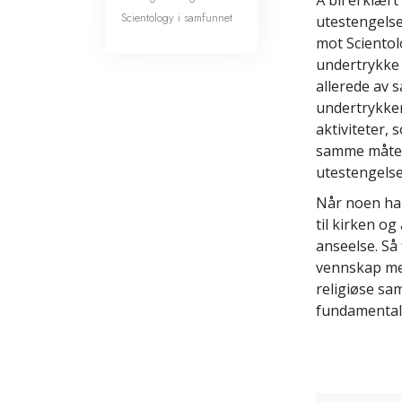
Å bli erklær
Scientology i samfunnet
utestengelse 
mot Scientol
undertrykke 
allerede av 
undertrykken
aktiviteter, 
samme måte s
utestengelse
Når noen har
til kirken og
anseelse. Så
vennskap med
religiøse sa
fundamental 