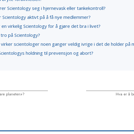
er Scientology seg i hjernevask eller tankekontroll?
r Scientology aktivt på å få nye medlemmer?
en virkelig Scientology for å gjøre det bra i livet?
tro på Scientology?
virker scientologer noen ganger veldig ivrige i det de holder på
cientologys holdning til prevensjon og abort?
are planeten»?
Hva er å b