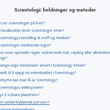
Scientologi: holdninger og metoder
ser scientologer på livet?
 moralkodeks lever scientologer etter?
cientologys innstilling til stoff og medisin?
scientologer medisinske leger?
et noen spesielle regler vedrørende mat, røyking eller alkoholinnt
logy?
mange unge mennesker ansatt i Scientology Kirken?
ødt til å oppgi sin individualitet i Scientology?
utbytte kan man få av Scientology?
Scientologys etikksystem?
yr å «Cleare planeten»?
en «undertrykkende person»?
å bryte forbinnelsen?