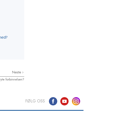
 med?
Neste
ryte forbinnelsen?
FØLG OSS