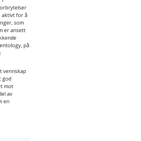
 i
forbrytelser
aktivt for å
inger, som
m er ansett
ykkende
ientology, på
k
itt vennskap
t god
et mot
el av
m en