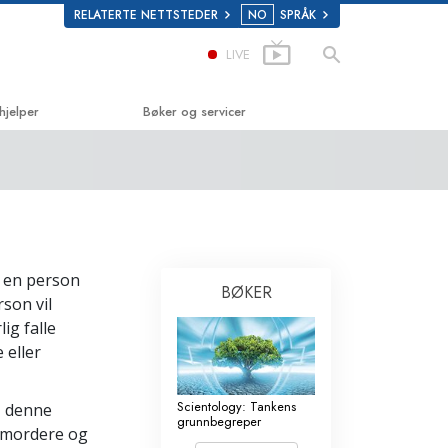
RELATERTE NETTSTEDER
NO
SPRÅK
LIVE
hjelper
Bøker og servicer
ke
Begynnerbøker
lastics
Lydbøker
Introduserende foredragsserier
Introduksjonsfilmer
r en person
BØKER
son vil
m stoff
Begynnerservicer
ig falle
Human Rights
 eller
mmission on Human Rights
Scientology: Tankens
 I denne
frivillige prester
grunnbegreper
e mordere og