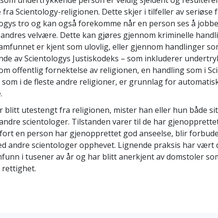
t som undertrykkende person er veldig sjeldent og resulterer
fra Scientology-religionen. Dette skjer i tilfeller av seriøse 
ogys tro og kan også forekomme når en person ses å jobbe 
andres velvære. Dette kan gjøres gjennom kriminelle handl
samfunnet er kjent som ulovlig, eller gjennom handlinger so
de av Scientologys Justiskodeks – som inkluderer undertr
som offentlig fornektelse av religionen, en handling som i Sc
om i de fleste andre religioner, er grunnlag for automatis
.
 blitt utestengt fra religionen, mister han eller hun både s
 andre scientologer. Tilstanden varer til de har gjenopprette
 fort en person har gjenopprettet god anseelse, blir forbud
 andre scientologer opphevet. Lignende praksis har vært d
mfunn i tusener av år og har blitt anerkjent av domstoler so
rettighet.