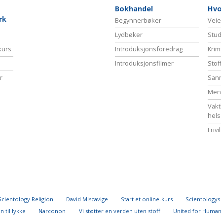
Bokhandel
Hvo
rk
Begynnerbøker
Veie
Lydbøker
Stud
-kurs
Introduksjonsforedrag
Krim
Introduksjonsfilmer
Stof
r
Sann
Menn
Vakt
hel
Frivi
Scientology Religion
David Miscavige
Start et online-kurs
Scientologys f
n til lykke
Narconon
Vi støtter en verden uten stoff
United for Human