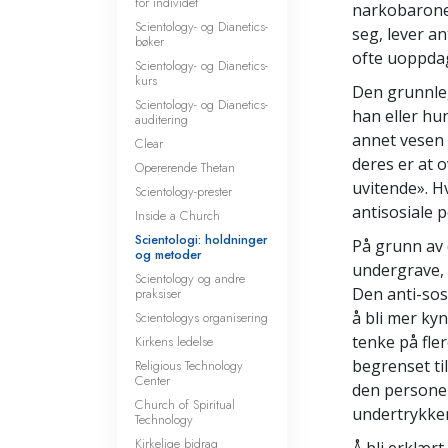
for individet
narkobaroner
Scientology- og Dianetics-
seg, lever an
bøker
ofte uoppda
Scientology- og Dianetics-
kurs
Den grunnleg
Scientology- og Dianetics-
han eller hun
auditering
annet vesen 
Clear
deres er at o
Opererende Thetan
uvitende». H
Scientology-prester
antisosiale p
Inside a Church
Scientologi: holdninger
På grunn av
og metoder
undergrave, 
Scientology og andre
Den anti-sosi
praksiser
å bli mer ky
Scientologys organisering
tenke på fle
Kirkens ledelse
begrenset til
Religious Technology
Center
den personen,
Church of Spiritual
undertrykken
Technology
Kirkelige bidrag